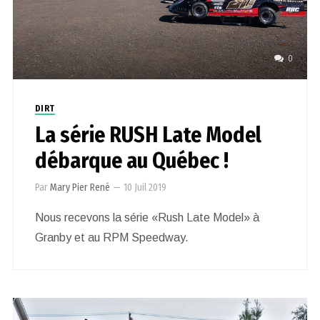
0
DIRT
La série RUSH Late Model
débarque au Québec !
Par
Mary Pier René
—
10 Juil 2019
Nous recevons la série «Rush Late Model» à
Granby et au RPM Speedway.