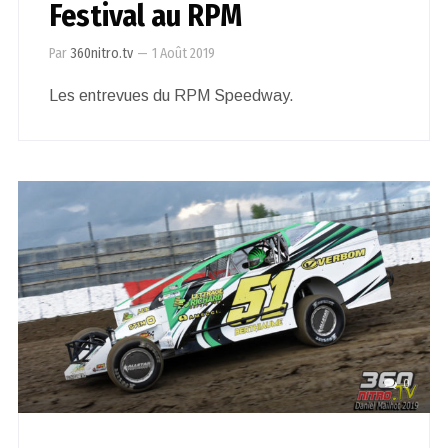
Festival au RPM
Par
360nitro.tv
—
1 Août 2019
Les entrevues du RPM Speedway.
0