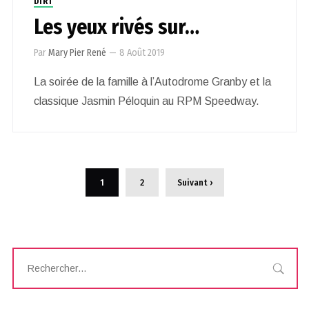
DIRT
Les yeux rivés sur…
Par
Mary Pier René
—
8 Août 2019
La soirée de la famille à l’Autodrome Granby et la
classique Jasmin Péloquin au RPM Speedway.
1
2
Suivant ›