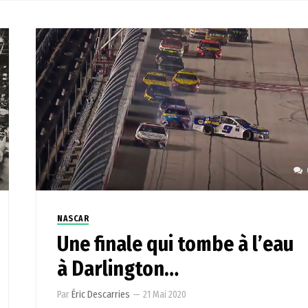
NASCAR
Une finale qui tombe à l’eau
à Darlington…
Par
Éric Descarries
—
21 Mai 2020