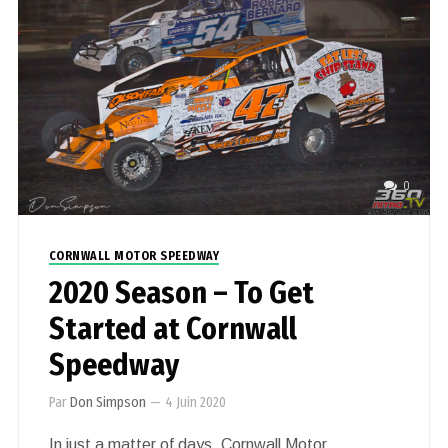
0
CORNWALL MOTOR SPEEDWAY
2020 Season – To Get
Started at Cornwall
Speedway
Par
Don Simpson
—
4 Juin 2020
In just a matter of days, Cornwall Motor