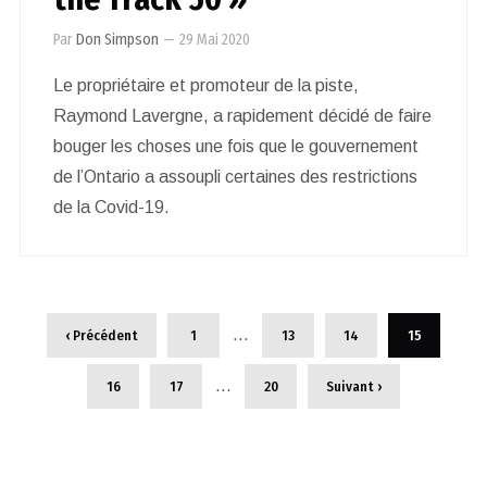
Par
Don Simpson
—
29 Mai 2020
Le propriétaire et promoteur de la piste,
Raymond Lavergne, a rapidement décidé de faire
bouger les choses une fois que le gouvernement
de l’Ontario a assoupli certaines des restrictions
de la Covid-19.
…
‹ Précédent
1
13
14
15
…
16
17
20
Suivant ›