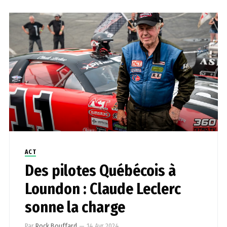
ACT
Des pilotes Québécois à
Loundon : Claude Leclerc
sonne la charge
Par
Rock Bouffard
—
14 Avr 2024