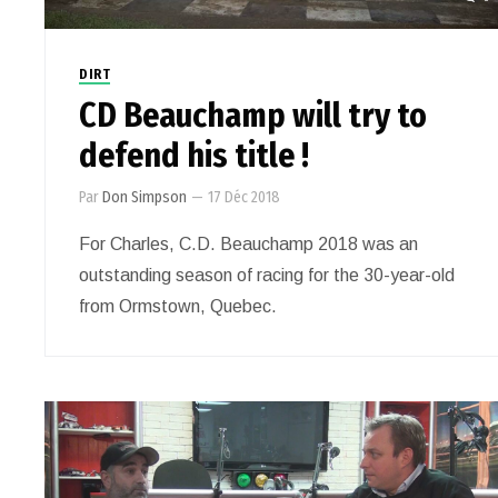
DIRT
CD Beauchamp will try to
defend his title !
Par
Don Simpson
—
17 Déc 2018
For Charles, C.D. Beauchamp 2018 was an
outstanding season of racing for the 30-year-old
from Ormstown, Quebec.