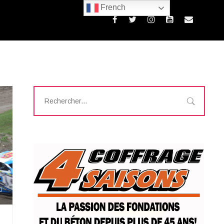
French
0