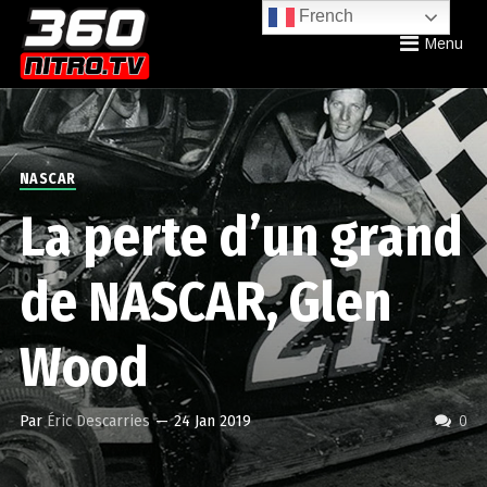
French
Menu
NASCAR
La perte d’un grand
de NASCAR, Glen
Wood
Par
Éric Descarries
—
24 Jan 2019
0