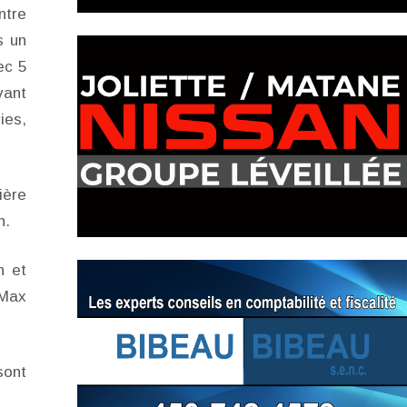
ntre
s un
ec 5
vant
ies,
ière
n.
n et
 Max
sont