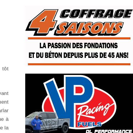
 tôt
vant
ment
rlar
ue à
e la