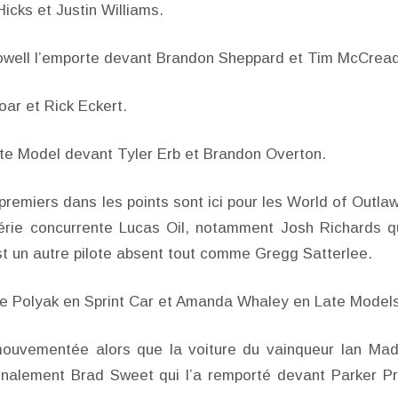
icks et Justin Williams.
owell l’emporte devant Brandon Sheppard et Tim McCread
ar et Rick Eckert.
Late Model devant Tyler Erb et Brandon Overton.
remiers dans les points sont ici pour les World of Outlaws
ie concurrente Lucas Oil, notamment Josh Richards q
t un autre pilote absent tout comme Gregg Satterlee.
ge Polyak en Sprint Car et Amanda Whaley en Late Model
mouvementée alors que la voiture du vainqueur Ian Ma
t finalement Brad Sweet qui l’a remporté devant Parker Pr