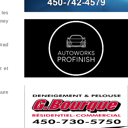
 les
aney
Brad
z et
sure