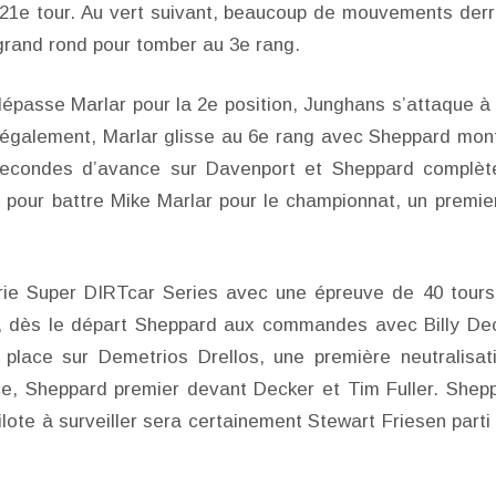
21e tour. Au vert suivant, beaucoup de mouvements derr
 grand rond pour tomber au 3e rang.
épasse Marlar pour la 2e position, Junghans s’attaque à
 également, Marlar glisse au 6e rang avec Sheppard mon
secondes d’avance sur Davenport et Sheppard complèt
 pour battre Mike Marlar pour le championnat, un premie
érie Super DIRTcar Series avec une épreuve de 40 tours
e, dès le départ Sheppard aux commandes avec Billy De
place sur Demetrios Drellos, une première neutralisat
ce, Sheppard premier devant Decker et Tim Fuller. Shep
ilote à surveiller sera certainement Stewart Friesen parti