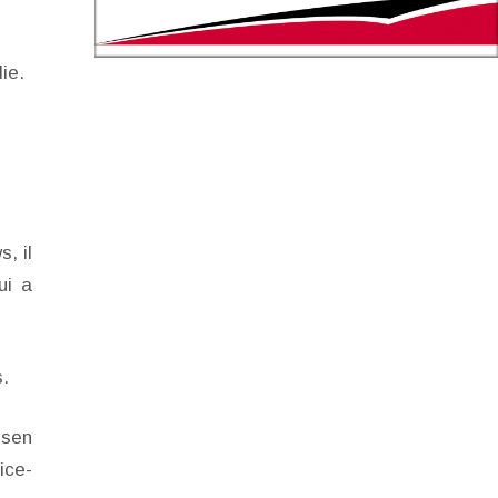
ie.
, il
ui a
s.
dsen
ice-