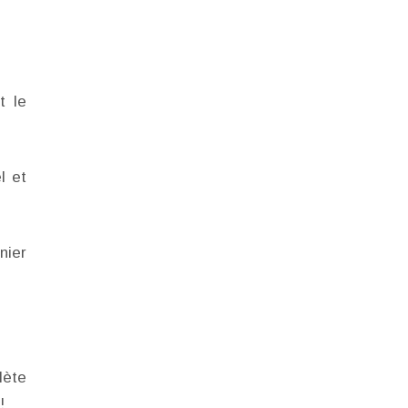
t le
l et
nier
lète
!