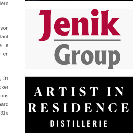
ière
 son
tant
e le
r en
, 31
cker
ions
pard
 31e