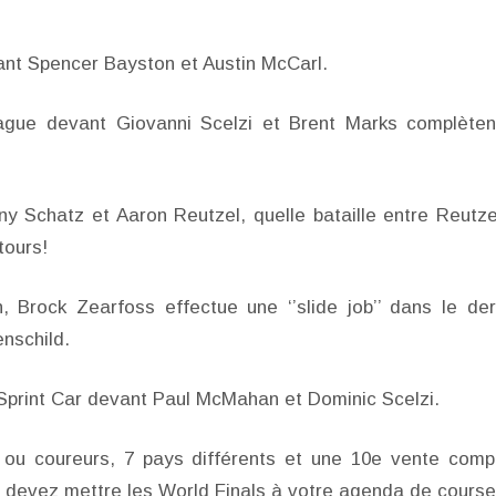
ant Spencer Bayston et Austin McCarl.
gue devant Giovanni Scelzi et Brent Marks complèten
y Schatz et Aaron Reutzel, quelle bataille entre Reutze
tours!
Brock Zearfoss effectue une ‘’slide job’’ dans le der
nschild.
Sprint Car devant Paul McMahan et Dominic Scelzi.
s ou coureurs, 7 pays différents et une 10e vente comp
s devez mettre les World Finals à votre agenda de course