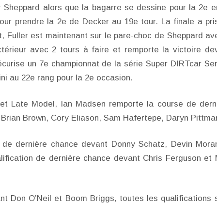
r Sheppard alors que la bagarre se dessine pour la 2e e
pour prendre la 2e de Decker au 19e tour. La finale a pri
t, Fuller est maintenant sur le pare-choc de Sheppard av
térieur avec 2 tours à faire et remporte la victoire de
curise un 7e championnat de la série Super DIRTcar Ser
ni au 22e rang pour la 2e occasion.
et Late Model, Ian Madsen remporte la course de dern
 Brian Brown, Cory Eliason, Sam Hafertepe, Daryn Pittma
ns de dernière chance devant Donny Schatz, Devin Mora
ification de dernière chance devant Chris Ferguson et
nt Don O’Neil et Boom Briggs, toutes les qualifications 