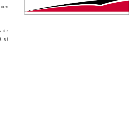
bien
s de
t et