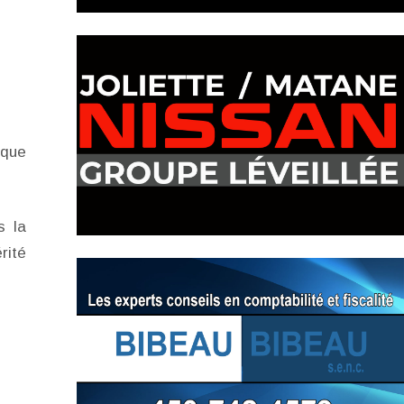
 que
s la
rité