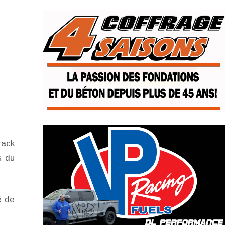
rack
s du
é de