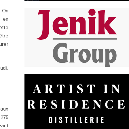
. On
t en
ette
être
urer
udi,
 aux
 275
vant