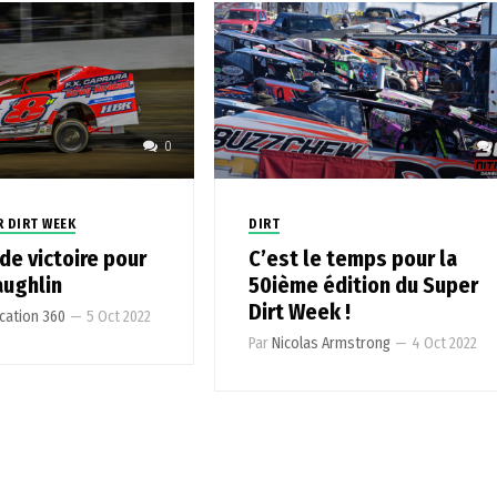
0
R DIRT WEEK
DIRT
de victoire pour
C’est le temps pour la
ughlin
50ième édition du Super
Dirt Week !
ation 360
—
5 Oct 2022
Par
Nicolas Armstrong
—
4 Oct 2022