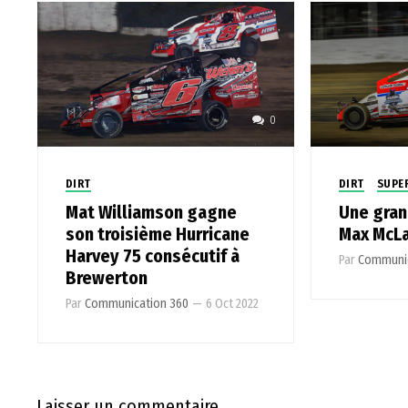
0
DIRT
DIRT
SUPE
Mat Williamson gagne
Une gran
son troisième Hurricane
Max McLa
Harvey 75 consécutif à
Par
Communic
Brewerton
Par
Communication 360
—
6 Oct 2022
Laisser un commentaire