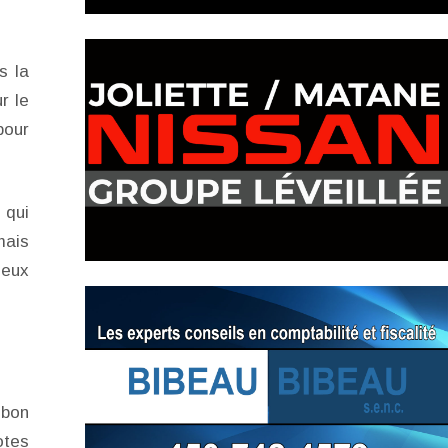
s la
r le
pour
 qui
mais
deux
 bon
otes