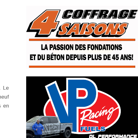
. Le
neuf
s en