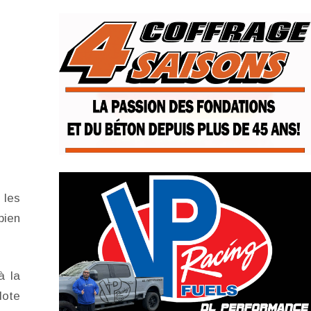
 les
bien
à la
lote