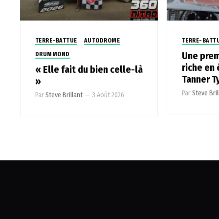
TERRE-BATTUE
AUTODROME
TERRE-BATT
Une prem
DRUMMOND
riche en
« Elle fait du bien celle-là
Tanner T
»
Par
Steve Bril
Par
Steve Brillant
—
3 Août 2026