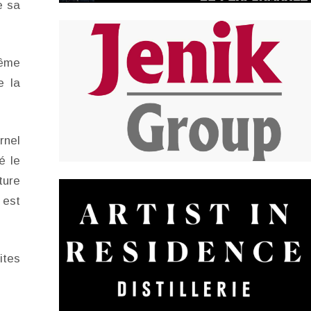
e sa
même
e la
rnel
é le
ture
 est
ites