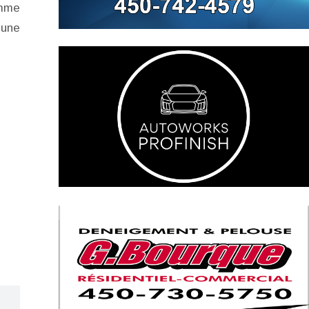
omme
eune