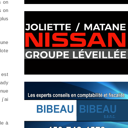
s on
s on
plus
 une
lote
 est
rady
enue
j’ai
le à