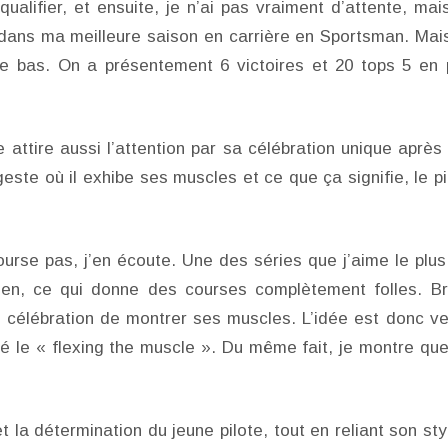
ualifier, et ensuite, je n’ai pas vraiment d’attente, mai
 dans ma meilleure saison en carrière en Sportsman. Mai
 bas. On a présentement 6 victoires et 20 tops 5 en 
attire aussi l’attention par sa célébration unique après
este où il exhibe ses muscles et ce que ça signifie, le pi
ourse pas, j’en écoute. Une des séries que j’aime le plus
rien, ce qui donne des courses complètement folles. B
e célébration de montrer ses muscles. L’idée est donc v
né le « flexing the muscle ». Du même fait, je montre que 
et la détermination du jeune pilote, tout en reliant son sty