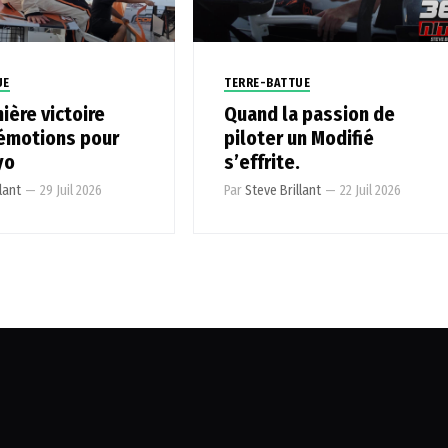
UE
TERRE-BATTUE
ière victoire
Quand la passion de
 émotions pour
piloter un Modifié
yo
s’effrite.
lant
—
29 Juil 2026
Par
Steve Brillant
—
22 Juil 2026