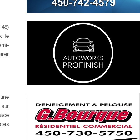
.48)
c le
emi-
arer
 une
 sur
face
otes