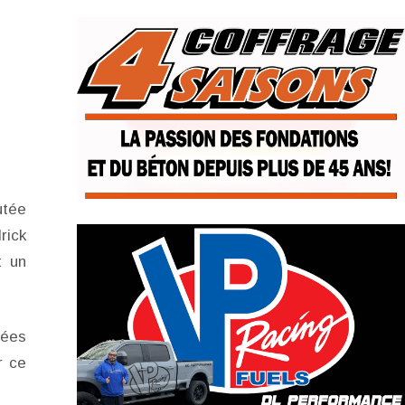
utée
rick
t un
tées
r ce