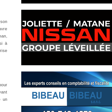
rson
uvre
man,
si à
rise
pour
vant
é un