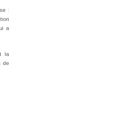
se :
tion
ui a
t la
s de