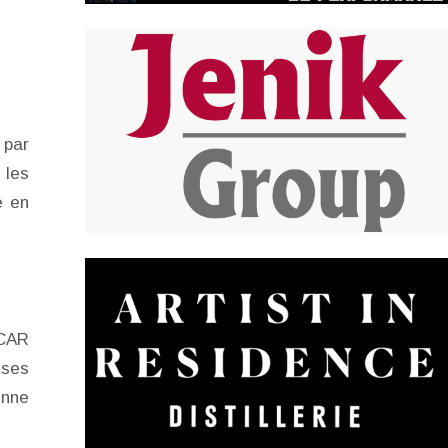
 par
 les
e en
SCAR
 ses
enne