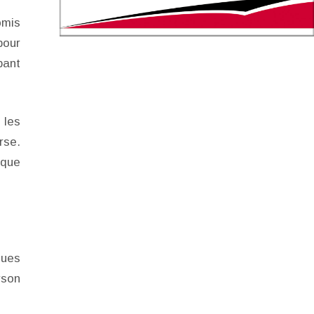
omis
pour
pant
 les
rse.
aque
ques
rson