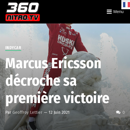
Menu
INDYCAR
Marcus Ericsson
décroche sa
première victoire
Par
Geoffroy Lettier
—
12 Juin 2021
0