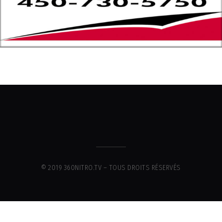
© 2019 360NITRO.TV – TOUS DROITS RÉSERVÉS