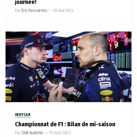
journée!
Par
Éric Descarries
—
28 Mai 2024
INDYCAR
Championnat de F1 : Bilan de mi-saison
Par
Chill Audette
—
19 Août 2023