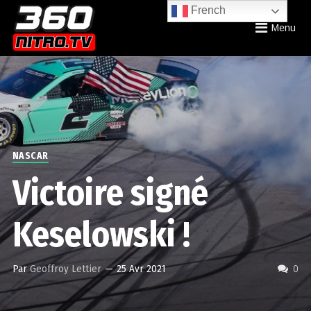
French
Menu
NASCAR
Victoire signé
Keselowski !
Par
Geoffroy Lettier
—
25 Avr 2021
0