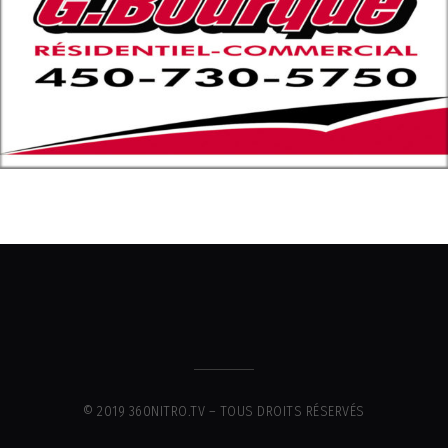
© 2019 360NITRO.TV – TOUS DROITS RÉSERVÉS