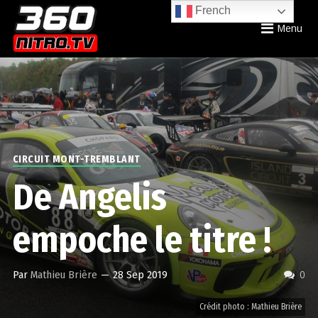
French
Menu
CIRCUIT MONT-TREMBLANT
De Angelis
empoche le titre !
Par
Mathieu Brière
—
28 Sep 2019
0
Crédit photo : Mathieu Brière