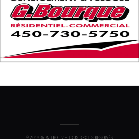
© 2019 360NITRO.TV – TOUS DROITS RÉSERVÉS