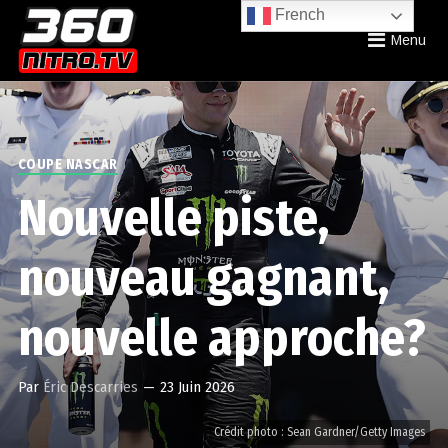
French
Menu
COUPE NASCAR
Nouvelle piste,
nouveau gagnant,
nouvelle approche?
Par
Éric Descarries
—
23 Juin 2026
Crédit photo : Sean Gardner/Getty Images