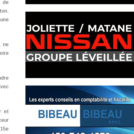
e de
ton.
 une
, ne
oire
ndre
avec
r et
ceur
 15e