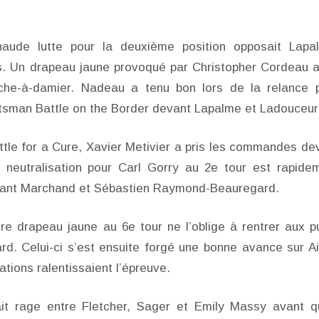
aude lutte pour la deuxième position opposait Lapa
rs. Un drapeau jaune provoqué par Christopher Cordeau 
che-à-damier. Nadeau a tenu bon lors de la relance 
rtsman Battle on the Border devant Lapalme et Ladouceur
attle for a Cure, Xavier Metivier a pris les commandes de
 neutralisation pour Carl Gorry au 2e tour est rapide
evant Marchand et Sébastien Raymond-Beauregard.
re drapeau jaune au 6e tour ne l’oblige à rentrer aux pu
rd. Celui-ci s’est ensuite forgé une bonne avance sur A
ations ralentissaient l’épreuve.
sait rage entre Fletcher, Sager et Emily Massy avant q