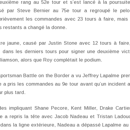
euxième rang au 52e tour et s’est lancé à la poursuit
sé par Steve Bernier au 75e tour a regroupé le pelo
e brièvement les commandes avec 23 tours à faire, mais
s restants a changé la donne.
re jaune, causé par Justin Stone avec 12 tours à faire
le dans les derniers tours pour signer une deuxième vict
liamson, alors que Roy complétait le podium.
Sportsman Battle on the Border a vu Jeffrey Lapalme pre
 a pris les commandes au 9e tour avant qu’un incident 
r plus tard.
des impliquant Shane Pecore, Kent Miller, Drake Cartie
e a repris la tête avec Jacob Nadeau et Tristan Ladou
se dans la ligne extérieure, Nadeau a dépassé Lapalme au