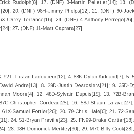
rick Rudolph[8]; 17. (DNF) 3-Martin Pelletier[14]; 18. (
r[20]; 20. (DNF) 98H-Jimmy Phelps[12]; 21. (DNF) 60-Jac
 66X-Carey Terrance[16]; 24. (DNF) 4-Anthony Perrego[26];
r[24]; 27. (DNF) 11-Matt Caprara[27]
 92T-Tristan Ladouceur[12]; 4. 88K-Dylan Kirkland[7]; 5. 
-David Andre[13]; 8. 29D-Justin Desrosiers[21]; 9. 35D-D
nnan Moore[4]; 12. 48D-Sylvain Dupuis[15]; 13. 72B-Bra
 87C-Christopher Cordeau[25]; 16. 58J-Shaun Lafave[27];
. 61X-Samuel Fortier[26]; 20. 79-Chris Hale[6]; 21. 72-Sa
[11]; 24. 51-Bryan Preville[23]; 25. FN99-Drake Cartier[18];
4]; 28. 98H-Domonick Merkley[30]; 29. M70-Billy Cook[28];