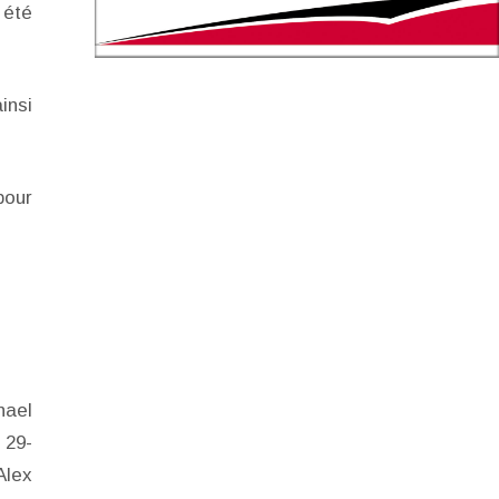
 été
insi
pour
hael
 29-
Alex