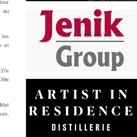
tour
t au
 les
n et
 37e
 39e
 Mat
son,