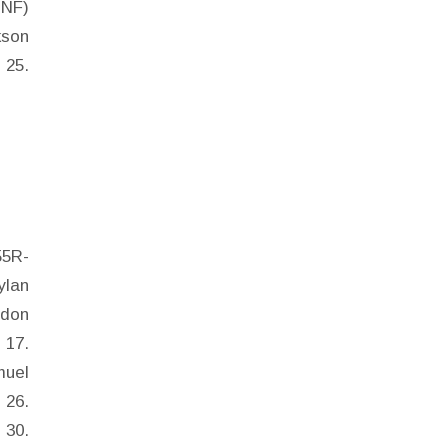
DNF)
kson
 25.
55R-
ylan
ndon
 17.
muel
 26.
 30.