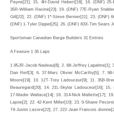
Payne[21]; 15. 4H-David Hebert[18]; 16. (DNF) 25-E
35R-William Racine[23]; 19. (DNF) 77E-Ryan Stable
Gill[22]; 22. (DNF) 1*-Steve Bernier[11]; 23. (DNF)
(DNF) 1-Tyler Dippel[25]; 26. (DNF) 83X-Tim Sears J
Sportsman Canadian Barge Builders 31 Entries
A Feature 1 35 Laps
1.95JR-Jacob Nadeau[8]; 2. 88-Jeffrey Lapalme[1]; 3.
Dan Reif[3]; 6. 37-Marc Olivier McCarthy[5]; 7. 98
Moore[19]; 10. 12T-Trey Ladouceur[9]; 11. 35B-Bre
Beauregard[20]; 14. 21L-Skylar Ladouceur[16]; 15.
17-Madie Wallace[14]; 18. 314-Nick Mallette[17]; 19
Lajoie[2]; 22. 42-Kent Miller[10]; 23. 0-Shane Pecore
74-Justin Lazore[22]; 27. 222-Jean Francois dionne[2