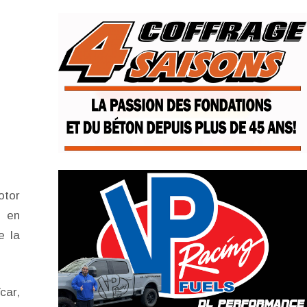
otor
e en
e la
car,