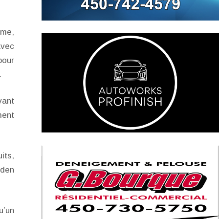
lme,
avec
pour
.
vant
ment
its,
iden
u’un