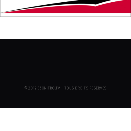
© 2019 360NITRO.TV – TOUS DROITS RÉSERVÉS