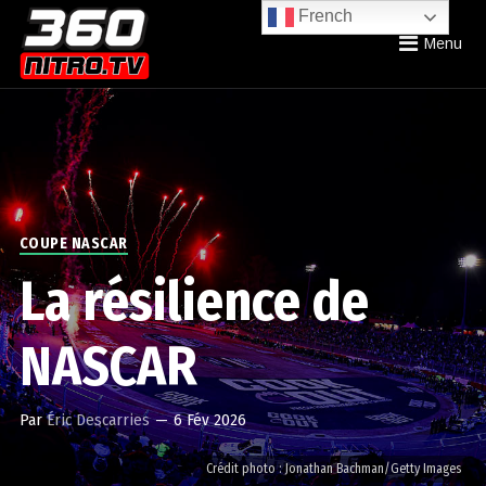
French
Menu
COUPE NASCAR
La résilience de
NASCAR
Par
Éric Descarries
—
6 Fév 2026
Crédit photo : Jonathan Bachman/Getty Images