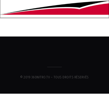
© 2019 360NITRO.TV – TOUS DROITS RÉSERVÉS