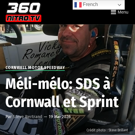
French
Menu
CORNWALL MOTOR SPEEDWAY
Méli-mélo: SDS à
Cornwall et Sprint
Par
Steve Bertrand
—
19 Mai 2026
Crédit photo : Steve Brillant