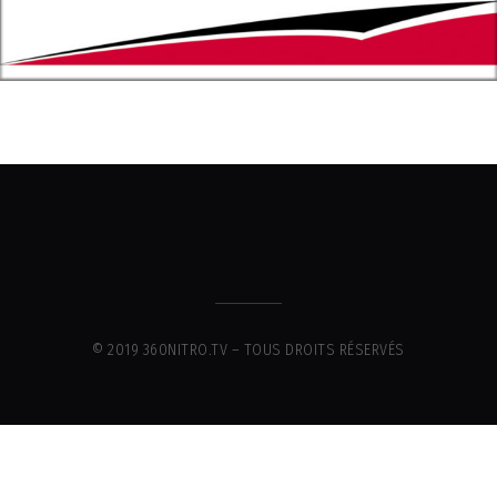
© 2019 360NITRO.TV – TOUS DROITS RÉSERVÉS