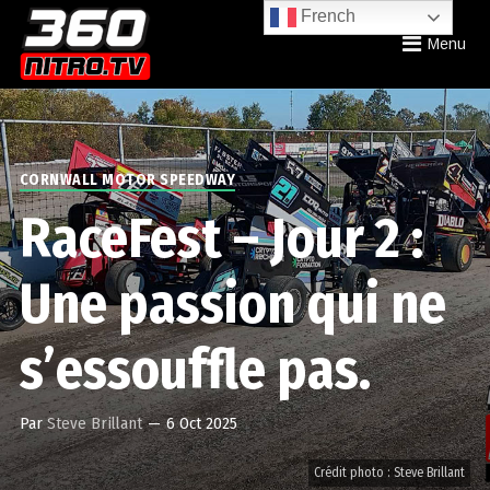
French
Menu
CORNWALL MOTOR SPEEDWAY
RaceFest – Jour 2 :
Une passion qui ne
s’essouffle pas.
Par
Steve Brillant
—
6 Oct 2025
Crédit photo : Steve Brillant