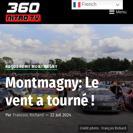
French
Menu
AUTODROME MONTMAGNY
Montmagny: Le
vent a tourné !
Par
Francois Richard
—
22 Juil 2024
Crédit photo : François Richard