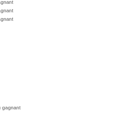
agnant
agnant
agnant
u gagnant