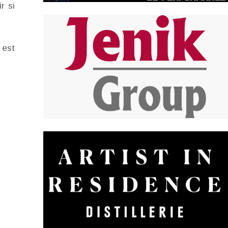
r si
 est