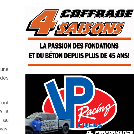
 une
ndes
ront
e la
$ au
way,