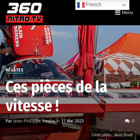
French
Menu
RÉGATES
Ces pièces de la
vitesse !
Par
Jean-Philippe Poulin
—
17 Mai 2023
0
Crédit photo : Marty Brault