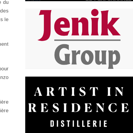
e du
 des
s le
ment
pour
Enzo
ière
ière