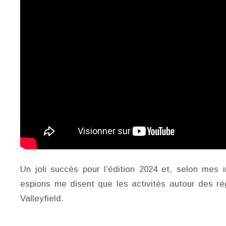
Un joli succès pour l’édition 2024 et, selon mes 
espions me disent que les activités autour des r
Valleyfield.