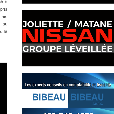
sh à
pris
mais
e au
, la