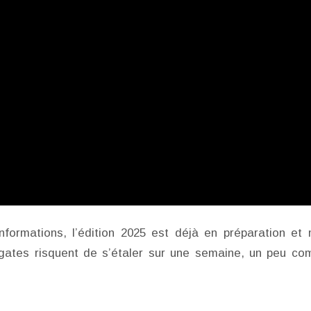
informations, l’édition 2025 est déjà en préparation et
égates risquent de s’étaler sur une semaine, un peu c