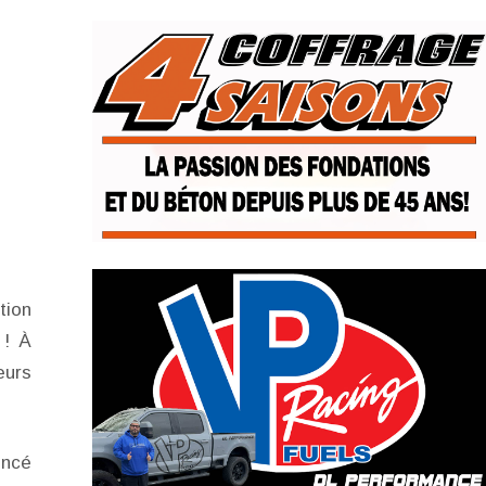
tion
 ! À
eurs
encé