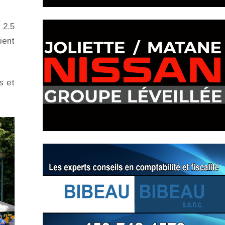
 2.5
ient
s et