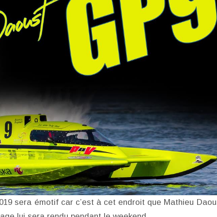
2019 sera émotif car c’est à cet endroit que Mathieu Daou
age lui sera rendu pendant le weekend.