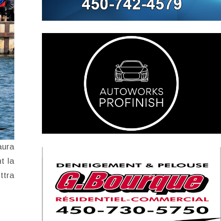
aura
t la
ttra