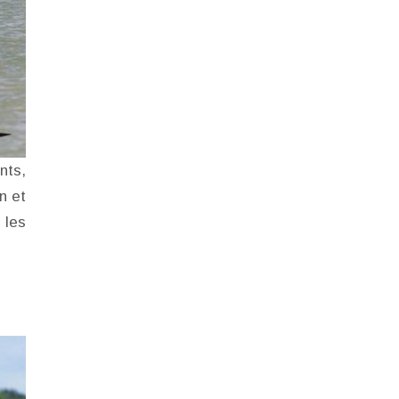
nts,
n et
 les