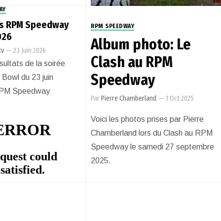
AY
ts RPM Speedway
RPM SPEEDWAY
026
Album photo: Le
tv
—
23 Juin 2026
Clash au RPM
ésultats de la soirée
Speedway
Bowl du 23 juin
RPM Speedway
Par
Pierre Chamberland
—
1 Oct 2025
Voici les photos prises par Pierre
Chamberland lors du Clash au RPM
Speedway le samedi 27 septembre
2025.