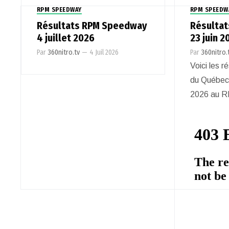
RPM SPEEDWAY
RPM SPEEDW
Résultats RPM Speedway
Résulta
4 juillet 2026
23 juin 2
Par
360nitro.tv
—
4 Juil 2026
Par
360nitro.
Voici les r
du Québec 
2026 au 