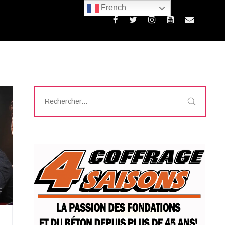
French
0