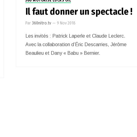
360 MOTORISÉ LUCAS OIL
Il faut donner un spectacle !
Par
360nitro.tv
—
9 Nov 2018
Les invités : Patrick Laperle et Claude Leclerc.
Avec la collaboration d’Éric Descarries, Jérôme
Beaulieu et Dany « Babu » Bernier.