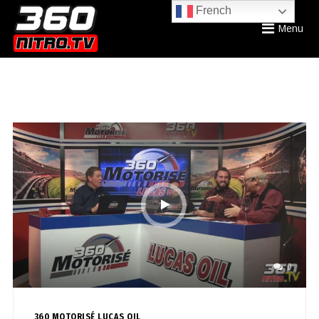
French
Menu
0
360 MOTORISÉ LUCAS OIL