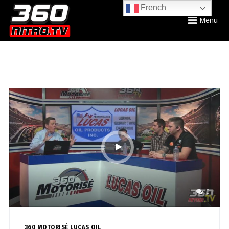
French
Menu
0
360 MOTORISÉ LUCAS OIL