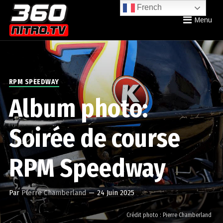
French
Menu
RPM SPEEDWAY
Album photo:
Soirée de course
RPM Speedway
Par
Pierre Chamberland
—
24 Juin 2025
Crédit photo : Pierre Chamberland