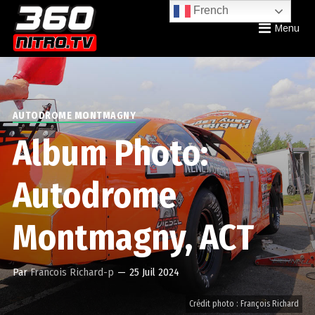
French
Menu
AUTODROME MONTMAGNY
Album Photo:
Autodrome
Montmagny, ACT
Par
Francois Richard-p
—
25 Juil 2024
Crédit photo : François Richard