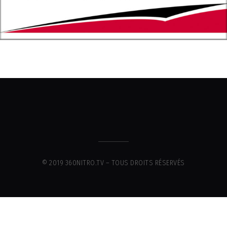
© 2019 360NITRO.TV – TOUS DROITS RÉSERVÉS