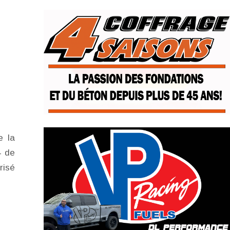
e la
4 de
risé