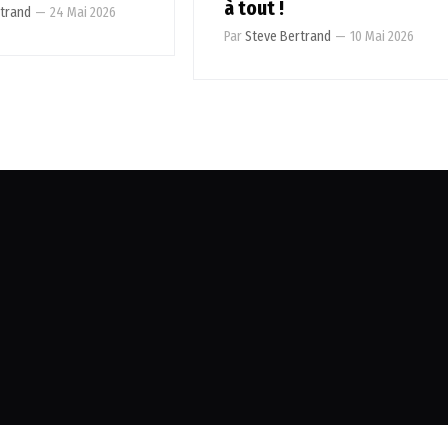
à tout !
rtrand
—
24 Mai 2026
Par
Steve Bertrand
—
10 Mai 2026