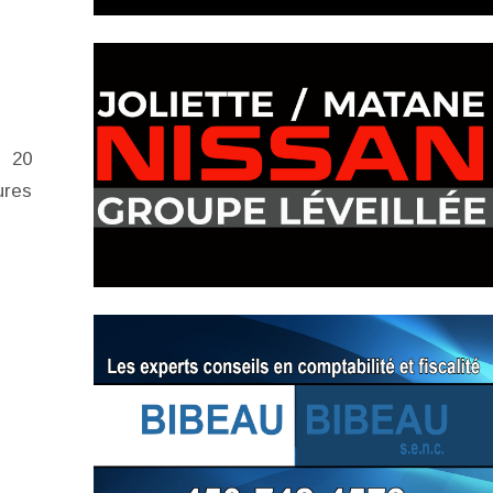
é 20
ures