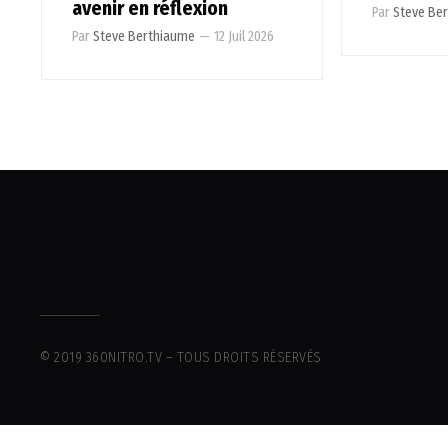
avenir en réflexion
Par
Steve Be
Par
Steve Berthiaume
—
12 Juil 2026
© 2019 360NITRO.TV – TOUS DROITS RÉSERVÉS